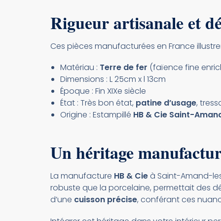
Rigueur artisanale et dé
Ces pièces manufacturées en France illustre
Matériau :
Terre de fer
(faïence fine enric
Dimensions : L 25cm x l 13cm
Époque : Fin XIXe siècle
État : Très bon état,
patine d’usage
, tress
Origine : Estampillé
HB & Cie Saint-Aman
Un héritage manufacturi
La manufacture
HB & Cie
à Saint-Amand-les
robuste que la porcelaine, permettait des 
d’une
cuisson précise
, conférant ces nuan