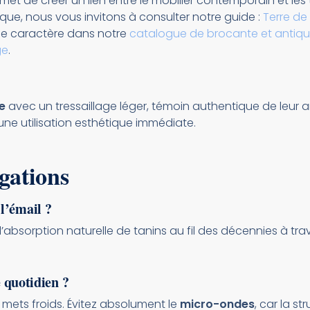
rmet de créer un lien entre le mobilier contemporain et les
ue, nous vous invitons à consulter notre guide :
Terre de 
de caractère dans notre
catalogue de brocante et antiqu
ge
.
e
avec un tressaillage léger, témoin authentique de leur 
ne utilisation esthétique immédiate.
gations
l’émail ?
 l’absorption naturelle de tanins au fil des décennies à tra
e quotidien ?
 mets froids. Évitez absolument le
micro-ondes
, car la s