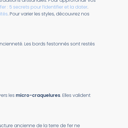
 traditions artisanales. Pour approfondir vos
fer : 5 secrets pour l’identifier et la dater
.
ités
. Pour varier les styles, découvrez nos
ancienneté. Les bords festonnés sont restés
vers les
micro-craquelures
. Elles valident
tructure ancienne de la terre de fer ne