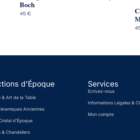
Boch
h
C
45
€
M
4
ctions d'Époque
Services
Ecrivez-nous
 & Art de la Table
Informations Légales & 
Céramiques Anciennes
Mon compte
Cristal d'Époque
 & Chandeliers