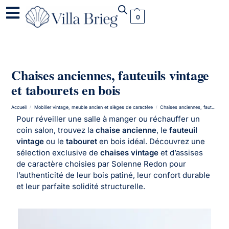
0
Chaises anciennes, fauteuils vintage
et tabourets en bois
Accueil
Mobilier vintage, meuble ancien et sièges de caractère
Chaises anciennes, fauteuils vintage et tabourets en bois
/
/
Pour réveiller une salle à manger ou réchauffer un
coin salon, trouvez la
chaise ancienne
, le
fauteuil
vintage
ou le
tabouret
en bois idéal. Découvrez une
sélection exclusive de
chaises vintage
et d’assises
de caractère choisies par Solenne Redon pour
l’authenticité de leur bois patiné, leur confort durable
et leur parfaite solidité structurelle.