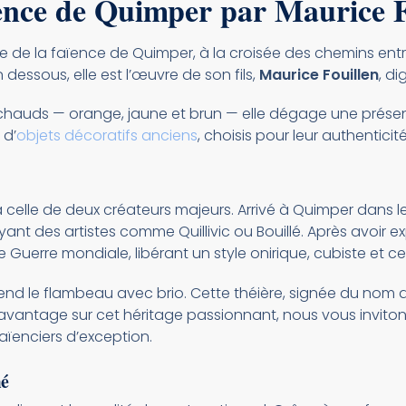
ïence de Quimper par Maurice F
que de la faïence de Quimper, à la croisée des chemins entr
 dessous, elle est l’œuvre de son fils,
Maurice Fouillen
, d
chauds — orange, jaune et brun — elle dégage une présenc
 d’
objets décoratifs anciens
, choisis pour leur authenticité
e à celle de deux créateurs majeurs. Arrivé à Quimper dans
nt des artistes comme Quillivic ou Bouillé. Après avoir explo
Guerre mondiale, libérant un style onirique, cubiste et cel
eprend le flambeau avec brio. Cette théière, signée du nom
avantage sur cet héritage passionnant, nous vous invitons
aïenciers d’exception.
mé