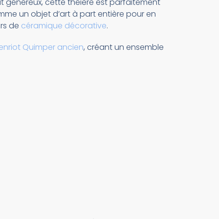
at généreux, cette théière est parfaitement
mme un objet d’art à part entière pour en
urs de
céramique décorative
.
Henriot Quimper ancien
, créant un ensemble