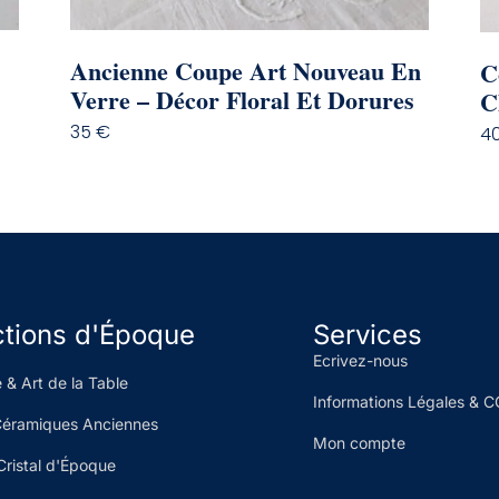
Ancienne Coupe Art Nouveau En
C
Verre – Décor Floral Et Dorures
C
35
€
4
ctions d'Époque
Services
Ecrivez-nous
 & Art de la Table
Informations Légales & 
Céramiques Anciennes
Mon compte
Cristal d'Époque