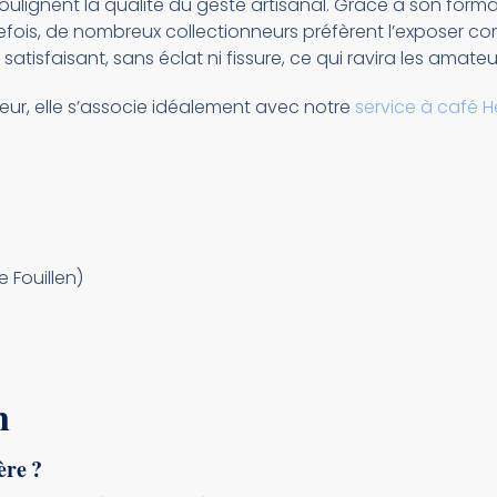
oulignent la qualité du geste artisanal. Grâce à son form
tefois, de nombreux collectionneurs préfèrent l’exposer co
 satisfaisant, sans éclat ni fissure, ce qui ravira les amate
eur, elle s’associe idéalement avec notre
service à café 
 Fouillen)
n
ère ?