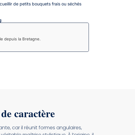
ueillir de petits bouquets frais ou séchés
g
e depuis la Bretagne.
 de caractère
te, car il réunit formes angulaires,
able maîtrise stylistique. À l’origine, il