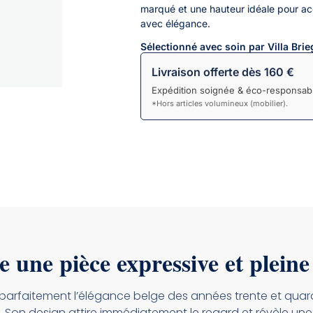
marqué et une hauteur idéale pour acc
avec élégance.
Sélectionné avec soin par Villa Brie
Livraison offerte dès 160 €
Expédition soignée & éco-responsabl
*Hors articles volumineux (mobilier).
 une pièce expressive et pleine
 parfaitement l’élégance belge des années trente et quaran
on design attire immédiatement le regard et révèle une vérit