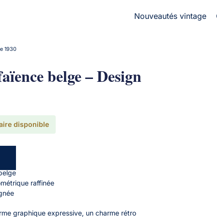
Nouveautés vintage
ue 1930
faïence belge – Design
aire disponible
belge
ométrique raffinée
ignée
orme graphique expressive, un charme rétro