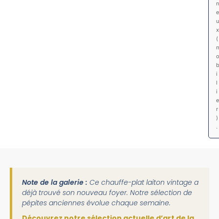
e
x
(
i
l
i
e
r
)
.
Note de la galerie :
Ce chauffe-plat laiton vintage a
déjà trouvé son nouveau foyer. Notre sélection de
pépites anciennes évolue chaque semaine.
Découvrez notre sélection actuelle d’art de la