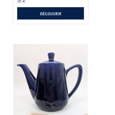
35
€
DÉCOUVRIR