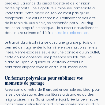
précieux. L’alliance du cristal facetté et de la finition
dorée apporte une signature lumineuse immédiate à
votre table. Cette pièce de service n’est pas qu’un
réceptacle ; elle est un témoin du raffinement des arts
de la table du XXe siècle, sélectionnée par
Villa Brieg
pour son intégrité esthétique. Elle s’inscrit naturellement
dans notre univers dédié à l’
art de la table ancien
.
Le travail du cristal, réalisé avec une grande précision,
permet de fragmenter la lumière en de multiples reflets
irisés. Même exposée seule sur une console ou un buffet,
cette coupe conserve une présence sculpturale. Sa
clarté souligne la qualité du cristallin, offrant un
contraste élégant avec la chaleur du métal doré.
Un format polyvalent pour sublimer vos
moments de partage
Avec son diamètre de
11 cm
, cet ensemble est idéal pour
le service du sucre, des confitures artisanales ou des
mignardises fines. Sa silhouette équilibrée lui permet de
trôner avec distinction lors d’un thé l’après-midi ou d’un