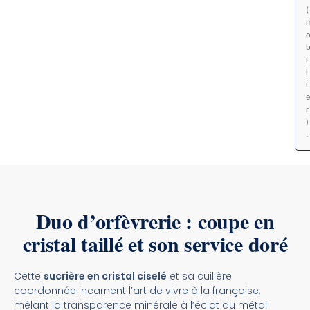
(
i
l
i
e
r
)
.
Duo d’orfèvrerie : coupe en
cristal taillé et son service doré
Cette
sucrière en cristal ciselé
et sa cuillère
coordonnée incarnent l’art de vivre à la française,
mêlant la transparence minérale à l’éclat du métal