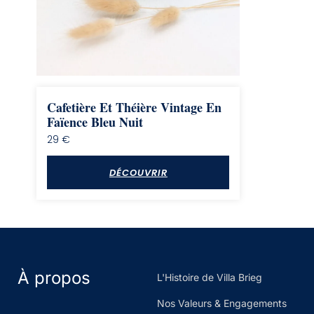
Cafetière Et Théière Vintage En
Faïence Bleu Nuit
29
€
DÉCOUVRIR
À propos
L'Histoire de Villa Brieg
Nos Valeurs & Engagements