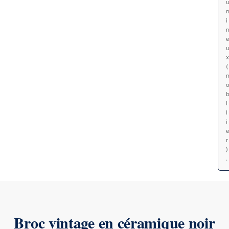
i
e
x
(
i
l
i
e
r
)
.
Broc vintage en céramique noir