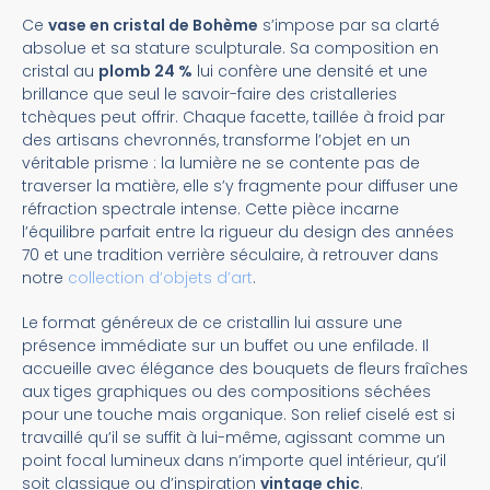
Ce
vase en cristal de Bohème
s’impose par sa clarté
absolue et sa stature sculpturale. Sa composition en
cristal au
plomb 24 %
lui confère une densité et une
brillance que seul le savoir-faire des cristalleries
tchèques peut offrir. Chaque facette, taillée à froid par
des artisans chevronnés, transforme l’objet en un
véritable prisme : la lumière ne se contente pas de
traverser la matière, elle s’y fragmente pour diffuser une
réfraction spectrale intense. Cette pièce incarne
l’équilibre parfait entre la rigueur du design des années
70 et une tradition verrière séculaire, à retrouver dans
notre
collection d’objets d’art
.
Le format généreux de ce cristallin lui assure une
présence immédiate sur un buffet ou une enfilade. Il
accueille avec élégance des bouquets de fleurs fraîches
aux tiges graphiques ou des compositions séchées
pour une touche mais organique. Son relief ciselé est si
travaillé qu’il se suffit à lui-même, agissant comme un
point focal lumineux dans n’importe quel intérieur, qu’il
soit classique ou d’inspiration
vintage chic
.