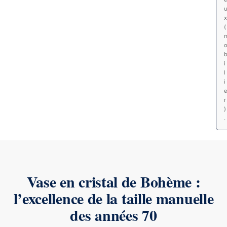
x
(
i
l
i
e
r
)
.
Vase en cristal de Bohème :
l’excellence de la taille manuelle
des années 70