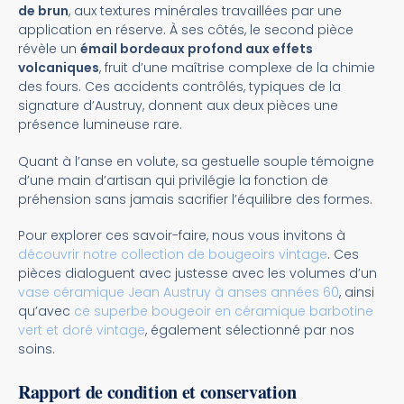
de brun
, aux textures minérales travaillées par une
application en réserve. À ses côtés, le second pièce
révèle un
émail bordeaux profond aux effets
volcaniques
, fruit d’une maîtrise complexe de la chimie
des fours. Ces accidents contrôlés, typiques de la
signature d’Austruy, donnent aux deux pièces une
présence lumineuse rare.
Quant à l’anse en volute, sa gestuelle souple témoigne
d’une main d’artisan qui privilégie la fonction de
préhension sans jamais sacrifier l’équilibre des formes.
Pour explorer ces savoir-faire, nous vous invitons à
découvrir notre collection de bougeoirs vintage
. Ces
pièces dialoguent avec justesse avec les volumes d’un
vase céramique Jean Austruy à anses années 60
, ainsi
qu’avec
ce superbe bougeoir en céramique barbotine
vert et doré vintage
, également sélectionné par nos
soins.
Rapport de condition et conservation