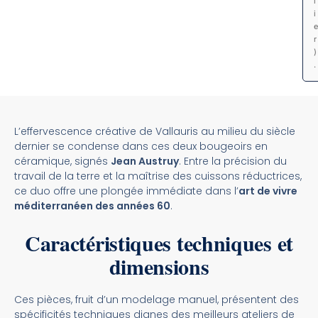
l
i
e
r
)
.
L’effervescence créative de Vallauris au milieu du siècle
dernier se condense dans ces deux bougeoirs en
céramique, signés
Jean Austruy
. Entre la précision du
travail de la terre et la maîtrise des cuissons réductrices,
ce duo offre une plongée immédiate dans l’
art de vivre
méditerranéen des années 60
.
Caractéristiques techniques et
dimensions
Ces pièces, fruit d’un modelage manuel, présentent des
spécificités techniques dignes des meilleurs ateliers de