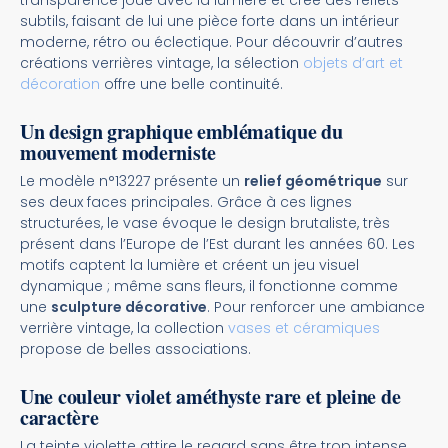
transparence joue avec la lumière et crée des reflets
subtils, faisant de lui une pièce forte dans un intérieur
moderne, rétro ou éclectique. Pour découvrir d’autres
créations verrières vintage, la sélection
objets d’art et
décoration
offre une belle continuité.
Un design graphique emblématique du
mouvement moderniste
Le modèle n°13227 présente un
relief géométrique
sur
ses deux faces principales. Grâce à ces lignes
structurées, le vase évoque le design brutaliste, très
présent dans l’Europe de l’Est durant les années 60. Les
motifs captent la lumière et créent un jeu visuel
dynamique ; même sans fleurs, il fonctionne comme
une
sculpture décorative
. Pour renforcer une ambiance
verrière vintage, la collection
vases et céramiques
propose de belles associations.
Une couleur violet améthyste rare et pleine de
caractère
La teinte violette attire le regard sans être trop intense.