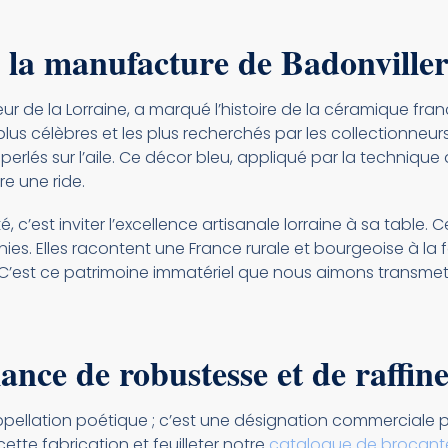
e la manufacture de Badonville
r de la Lorraine, a marqué l’histoire de la céramique franç
plus célèbres et les plus recherchés par les collectionneur
fs perlés sur l’aile. Ce décor bleu, appliqué par la techniq
e une ride.
, c’est inviter l’excellence artisanale lorraine à sa table. 
ies. Elles racontent une France rurale et bourgeoise à la 
C’est ce patrimoine immatériel que nous aimons transmett
liance de robustesse et de raffi
appellation poétique ; c’est une désignation commerciale 
ette fabrication et feuilleter notre
catalogue de brocante 