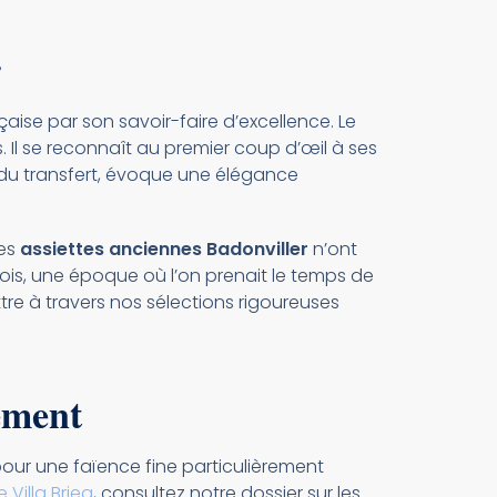
r
aise par son savoir-faire d’excellence. Le
s. Il se reconnaît au premier coup d’œil à ses
ue du transfert, évoque une élégance
Ces
assiettes anciennes Badonviller
n’ont
fois, une époque où l’on prenait le temps de
re à travers nos sélections rigoureuses
nement
pour une faïence fine particulièrement
Villa Brieg
, consultez notre dossier sur les