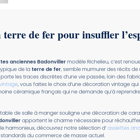
 terre de fer pour insuffler l’es
ttes anciennes Badonviller
modèle Richelieu, c’est renou
 typique de la
terre de fer
, semble murmurer des récits d
orte les traces discrètes d’une vie passée, loin des fabric
 vintage
, vous faites le choix d’une décoration vintage qui 
rimoine céramique français qui ne demande qu’à reprendre 
e table de salle à manger souligne une décoration de cara
onviller
apportent le charme nécessaire pour réchauffer 
le harmonieux, découvrez notre sélection d’
assiettes an
es standards du commerce de masse actuel.