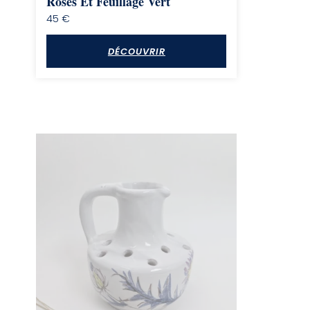
Roses Et Feuillage Vert
45
€
DÉCOUVRIR