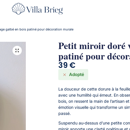
tage galbé en bois patiné pour décoration murale
Petit miroir doré 
patiné pour décor
39
€
Adopté
La douceur de cette dorure à la feuill
avec une humilité qui émeut. En obs
bois, on ressent la main de l’artisan e
émotion visuelle qui transforme un sim
passé.
Suspendu au-dessus d’une petite con
miroir apporte une clarté poétique et 