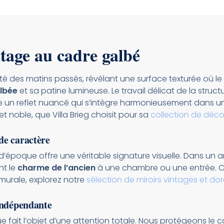
ntage au cadre galbé
rté des matins passés, révélant une surface texturée où le 
lbée
et sa patine lumineuse. Le travail délicat de la struc
se un reflet nuancé qui s’intègre harmonieusement dans u
t noble, que Villa Brieg choisit pour sa
collection de déco
de caractère
d’époque offre une véritable signature visuelle. Dans u
nt le
charme de l’ancien
à une chambre ou une entrée. C’
murale, explorez notre
sélection de miroirs vintages et do
Indépendante
 fait l’objet d’une attention totale. Nous protégeons le ca