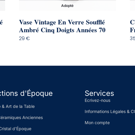
Adopté
C
é
Vase Vintage En Verre Soufflé
F
Ambré Cinq Doigts Années 70
3
29
€
ctions d'Époque
Services
Ecrivez-nous
 & Art de la Table
Informations Légales & 
Céramiques Anciennes
Mon compte
Cristal d'Époque