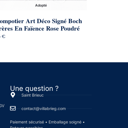
Adopté
ompotier Art Déco Signé Boch
rères En Faïence Rose Poudré
5
€
Une question ?
Saint Brieuc
CGV
contact@villabrieg.com
Paiement sécurisé • Emballage soigné •
Retours possibles