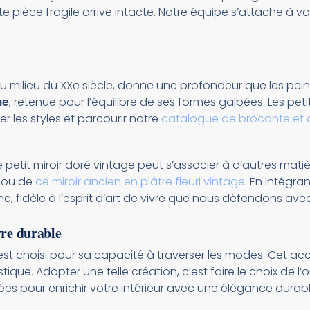
 pièce fragile arrive intacte. Notre équipe s’attache à va
 du milieu du XXe siècle, donne une profondeur que les pe
ue
, retenue pour l’équilibre de ses formes galbées. Les pet
r les styles et parcourir notre
catalogue de brocante et a
etit miroir doré vintage peut s’associer à d’autres matiè
ou de
ce miroir ancien en plâtre fleuri vintage
. En intégra
, fidèle à l’esprit d’art de vivre que nous défendons ave
vre durable
st choisi pour sa capacité à traverser les modes. Cet ac
e. Adopter une telle création, c’est faire le choix de l’or
s pour enrichir votre intérieur avec une élégance durabl