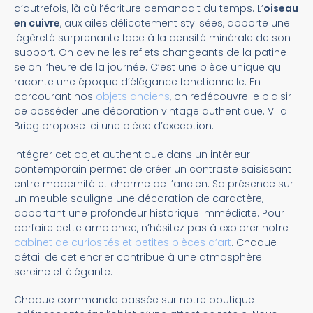
d’autrefois, là où l’écriture demandait du temps. L’
oiseau
en cuivre
, aux ailes délicatement stylisées, apporte une
légèreté surprenante face à la densité minérale de son
support. On devine les reflets changeants de la patine
selon l’heure de la journée. C’est une pièce unique qui
raconte une époque d’élégance fonctionnelle. En
parcourant nos
objets anciens
, on redécouvre le plaisir
de posséder une décoration vintage authentique. Villa
Brieg propose ici une pièce d’exception.
Intégrer cet objet authentique dans un intérieur
contemporain permet de créer un contraste saisissant
entre modernité et charme de l’ancien. Sa présence sur
un meuble souligne une décoration de caractère,
apportant une profondeur historique immédiate. Pour
parfaire cette ambiance, n’hésitez pas à explorer notre
cabinet de curiosités et petites pièces d’art
. Chaque
détail de cet encrier contribue à une atmosphère
sereine et élégante.
Chaque commande passée sur notre boutique