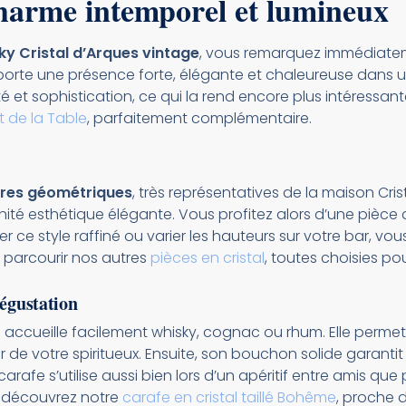
charme intemporel et lumineux
ky Cristal d’Arques vintage
, vous remarquez immédiateme
pporte une présence forte, élégante et chaleureuse dans
 et sophistication, ce qui la rend encore plus intéressante 
t de la Table
, parfaitement complémentaire.
ures géométriques
, très représentatives de la maison Cri
ité esthétique élégante. Vous profitez alors d’une pièce d
r ce style raffiné ou varier les hauteurs sur votre bar, v
u parcourir nos autres
pièces en cristal
, toutes choisies po
dégustation
le accueille facilement whisky, cognac ou rhum. Elle per
r de votre spiritueux. Ensuite, son bouchon solide garanti
arafe s’utilise aussi bien lors d’un apéritif entre amis que
 découvrez notre
carafe en cristal taillé Bohême
, proche d