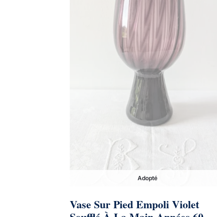
Adopté
Vase Sur Pied Empoli Violet
Soufflé À La Main Années 60