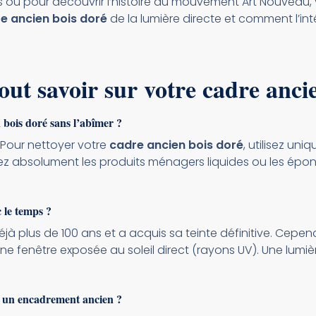
es ou pour découvrir l’histoire du mouvement Art Nouveau, 
e ancien bois doré
de la lumière directe et comment l’int
out savoir sur votre cadre anci
bois doré sans l’abîmer ?
. Pour nettoyer votre
cadre ancien bois doré
, utilisez u
tez absolument les produits ménagers liquides ou les épon
c le temps ?
jà plus de 100 ans et a acquis sa teinte définitive. Cepend
ne fenêtre exposée au soleil direct (rayons UV). Une lumièr
ns un encadrement ancien ?