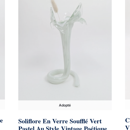
Adopté
e
C
Soliflore En Verre Soufflé Vert
V
Pastel Au Style Vintage Poétique