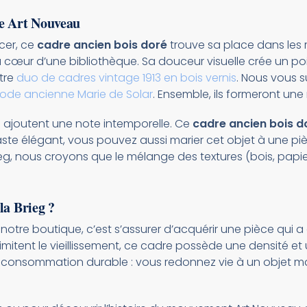
he Art Nouveau
cer, ce
cadre ancien bois doré
trouve sa place dans les r
œur d’une bibliothèque. Sa douceur visuelle crée un point 
tre
duo de cadres vintage 1913 en bois vernis
. Nous vous 
ode ancienne Marie de Solar
. Ensemble, ils formeront une
tion ajoutent une note intemporelle. Ce
cadre ancien bois d
aste élégant, vous pouvez aussi marier cet objet à une pi
rieg, nous croyons que le mélange des textures (bois, papi
la Brieg ?
 notre boutique, c’est s’assurer d’acquérir une pièce qui a
imitent le vieillissement, ce cadre possède une densité et
de consommation durable : vous redonnez vie à un objet m