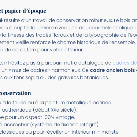
et papier d’époque
ré
résulte d’un travail de conservation minutieux. Le bois 
, mais à capter la lumière avec une douceur mélancolique. L’
la finesse des tracés floraux et de la typographie de l’ép
ement vieillie renforce le charme historique de l’ensemble
de caractère pour votre intérieur.
, n’hésitez pas à parcourir notre catalogue de
cadres dé
r un « mur de cadres » harmonieux. Ce
cadre ancien bois
s aux tons sépia ou des gravures botaniques.
 conservation
à la feuille ou à la peinture métallique patinée.
u authentique (début XXe siècle).
ée pour un aspect 100% vintage.
à accrocher (système de fixation intégré).
ssiques ou pour réveiller un intérieur minimaliste.