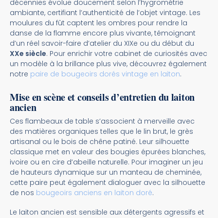
décennies évolue doucement selon l’hygrométrie
ambiante, certifiant l’authenticité de l’objet vintage. Les
moulures du fût captent les ombres pour rendre la
danse de la flamme encore plus vivante, témoignant
d’un réel savoir-faire d’atelier du XIXe ou du début du
XXe siècle
. Pour enrichir votre cabinet de curiosités avec
un modèle à la brillance plus vive, découvrez également
notre
paire de bougeoirs dorés vintage en laiton
.
Mise en scène et conseils d’entretien du laiton
ancien
Ces flambeaux de table s’associent à merveille avec
des matières organiques telles que le lin brut, le grès
artisanal ou le bois de chêne patiné. Leur silhouette
classique met en valeur des bougies épurées blanches,
ivoire ou en cire d’abeille naturelle. Pour imaginer un jeu
de hauteurs dynamique sur un manteau de cheminée,
cette paire peut également dialoguer avec la silhouette
de nos
bougeoirs anciens en laiton doré
.
Le laiton ancien est sensible aux détergents agressifs et