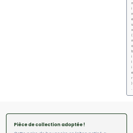
i
e
x
(
i
l
i
e
r
)
.
Pièce de collection adoptée !